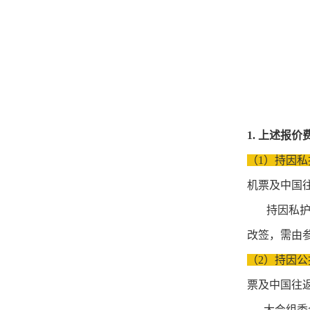
1. 上述报
（1）持因私
机票及中国
持因私护照
改签，需由
（2）持因公
票及中国往
大会组委会