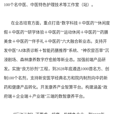
100个名中医、中医特色护理技术等工作室（站）。
在业态培育方面，重点打造“数字科技＋中医药”“休闲度
假＋中医药”“研学体验＋中医药”“运动休闲＋中医药”“药膳
美食＋中医药”“伴手礼＋中医药”六大融合新业态。支持开
发中医“AI体质诊断＋智能药膳推荐”系统、“神农尝百草”沉
浸剧场、森林康养数字疗愈舱等新业态。加强前端产品研
发。实施“良方妙剂”工程，到2028年底遴选1000首名方、创
制100个名剂，支持新安医学经典名方和院内制剂向中药新
药和健康产品转化。开发康养产业智算平台。构建涵盖“政
府端＋企业端＋产业端”三端的数智康养平台。