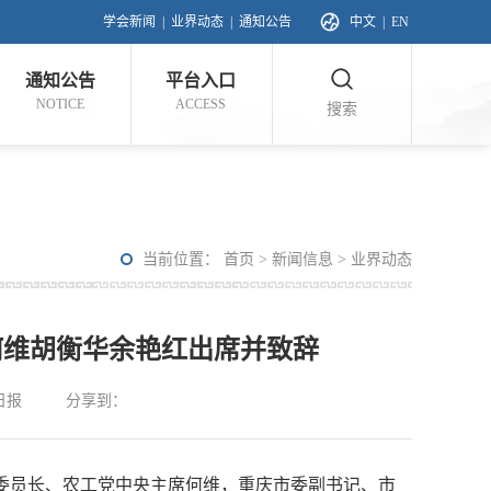
学会新闻
|
业界动态
|
通知公告
中文
|
EN
通知公告
平台入口
NOTICE
ACCESS
搜索
当前位置：
首页
>
新闻信息
>
业界动态
何维胡衡华余艳红出席并致辞
日报
分享到：
委员长、农工党中央主席何维，重庆市委副书记、市