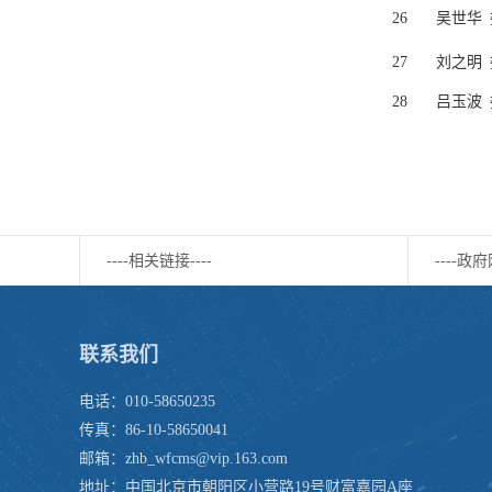
26
吴世华
27
刘之明
28
吕玉波
----相关链接----
----政府
联系我们
电话：010-58650235
传真：86-10-58650041
邮箱：zhb_wfcms@vip.163.com
地址：中国北京市朝阳区小营路19号财富嘉园A座