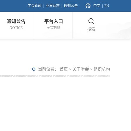
学会新闻
|
业界动态
|
通知公告
中文
|
EN
通知公告
平台入口
NOTICE
ACCESS
搜索
当前位置：
首页
>
关于学会
>
组织机构