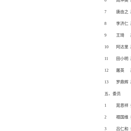
6
周仲英
7
唐由之
8
李济仁
9
王琦
10
阿达里
11
田小明
12
屠英
13
罗鼎辉
五、委员
1
晁恩祥
2
禤国维
3
吕仁和