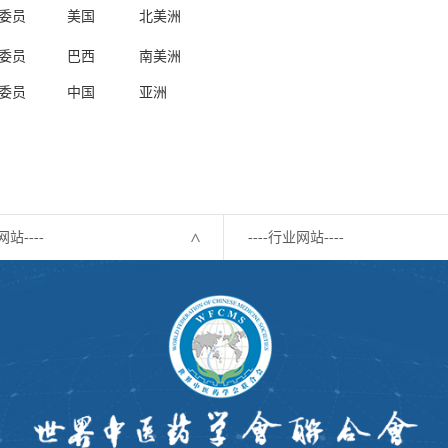
委员
美国
北美洲
委员
巴西
南美洲
委员
中国
亚洲
网站----
----行业网站----