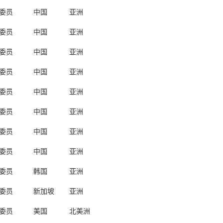
委员
中国
亚洲
委员
中国
亚洲
委员
中国
亚洲
委员
中国
亚洲
委员
中国
亚洲
委员
中国
亚洲
委员
中国
亚洲
委员
中国
亚洲
委员
韩国
亚洲
委员
新加坡
亚洲
委员
美国
北美洲