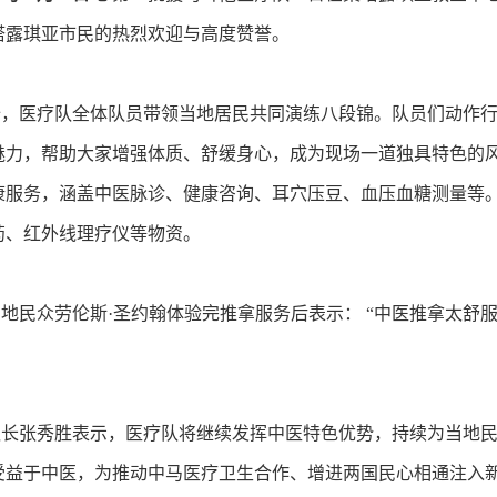
塔露琪亚市民的热烈欢迎与高度赞誉。
医疗队全体队员带领当地居民共同演练八段锦。队员们动作行
魅力，帮助大家增强体质、舒缓身心，成为现场一道独具特色的
康服务，涵盖中医脉诊、健康咨询、耳穴压豆、血压血糖测量等。
药、红外线理疗仪等物资。
地民众劳伦斯·圣约翰体验完推拿服务后表示： “中医推拿太舒
。
张秀胜表示，医疗队将继续发挥中医特色优势，持续为当地民
受益于中医，为推动中马医疗卫生合作、增进两国民心相通注入