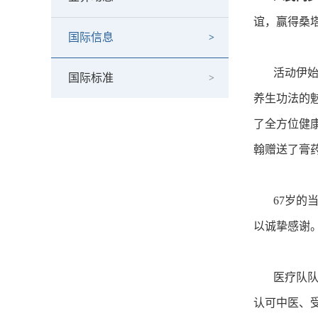
谊，赢得桑
国际信息
活动伊始，
国际标准
养生功法的
了全方位健
翰赠送了膏
67岁的当
以诚挚感谢
医疗队队长
认可中医、