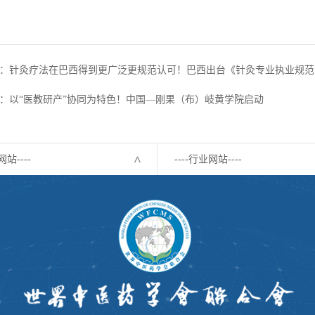
：针灸疗法在巴西得到更广泛更规范认可！巴西出台《针灸专业执业规范
：以“医教研产”协同为特色！中国—刚果（布）岐黄学院启动
网站----
----行业网站----