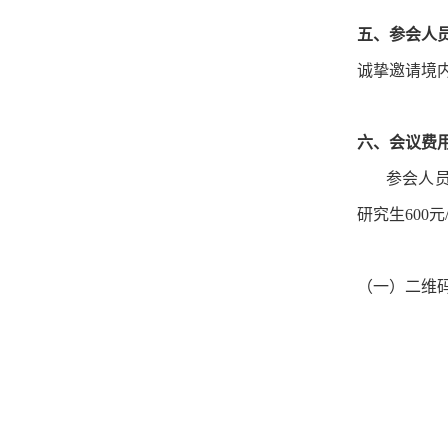
五、参会人
诚挚邀请境
六、会议费
参会人员可
研究生600
（一）二维