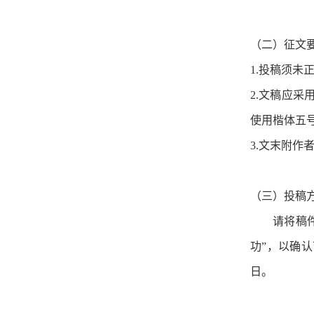
（二）征文
1.投稿须
2.文稿应采
使用楷体五
3.文末附
（三）投稿
请将稿件发送
功”，以确
日。