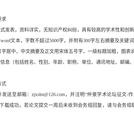
要求
未正式发表，资料详实，无知识产权纠纷，具有较高的学术性和创
用word文本，字数不超过5000字，并附有300字左右摘要及
号字居中，中文摘要及正文用宋体五号字，一级标题加粗，图表
作者信息（包括姓名、性别、年龄、职称、单位、通讯地址、邮编
方式
至邮箱：zjxslm@126.com，并注明“仲景学术论坛征文
认下载成功。若论文提交一周后未收到会务组回复，请与会务组联系