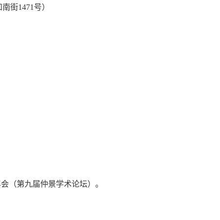
街1471号）
术年会（第九届仲景学术论坛）。