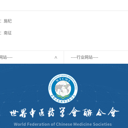
：施杞
：南征
网站----
----行业网站----