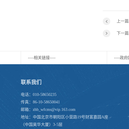
上一篇
下一篇
----相关链接----
----政府
联系我们
电话：010-58650235
传真：86-10-58650041
邮箱：zhb_wfcms@vip.163.com
地址：中国北京市朝阳区小营路19号财富嘉园A座
（中国昊华大厦）3-5层