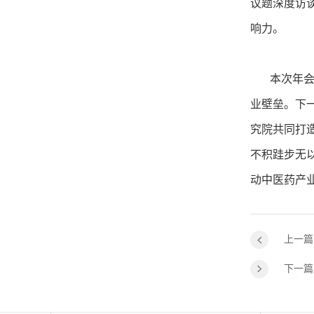
议题深度访
响力。
本次年会汇
业壁垒。下
究院共同打
不积跬步无
动中医药产
上一篇
下一篇