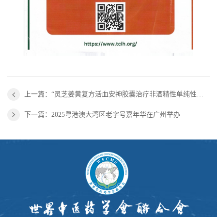
上一篇：“灵芝姜黄复方活血安神胶囊治疗非酒精性单纯性脂肪肝的疗效及安全性：一项随机、双盲、安慰剂对照临床试验”方案评价专家咨询会顺利召开
下一篇：2025粤港澳大湾区老字号嘉年华在广州举办