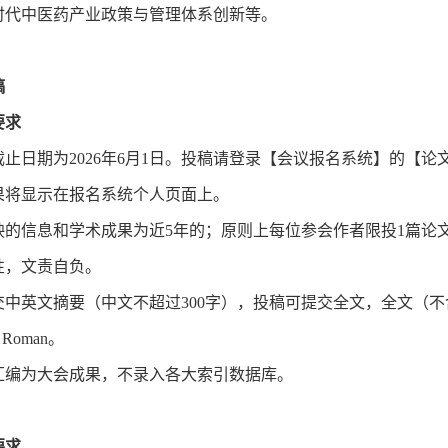
能时代中医药产业政策与管理体系创新等。
稿
要求
送截止日期为2026年6月1日。投稿请登录【会议报名系统】的
果将显示在报名系统个人页面上。
所反映的信息和学术成果为近5年的；原则上每位参会作者限投1篇
性，文责自负。
提交中英文摘要（中文不超过300字），投稿可提交全文，全文（
w Roman。
要汇编为大会成果，不录入各大索引数据库。
要求