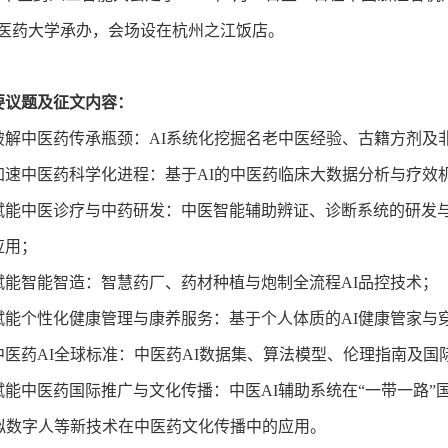
中医药大学承办，会场设在杭州之江饭店。
要议题及征文内容：
能破解中医药传承瓶颈：AI系统化挖掘名老中医经验、古籍方剂
能加速中医药科学化进程：基于AI的中医药临床大数据分析与疗效
能赋能中医诊疗与中药研发：中医智能辅助辨证、诊断系统的研发
应用；
能赋能智能智造：智慧药厂、药材种植与炮制全流程AI品控技术；
能赋能个性化健康管理与康养服务：基于个人体质的AI健康管家与
定中医药AI全球标准：中医药AI数据集、算法模型、伦理指南及国
能赋能中医药国际推广与文化传播：中医AI辅助系统在“一带一路”
虚拟数字人等新技术在中医药文化传播中的应用。