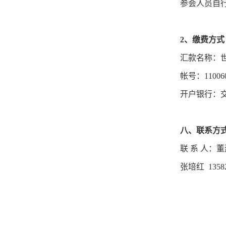
参会人员自
2、缴费方式
汇款名称：
帐号：1100609
开户银行：
八、联系方
联 系 人：董建
张培红 13582