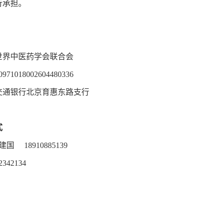
行承担。
世界中医药学会联合会
71018002604480336
交通银行北京育惠东路支行
式
国 18910885139
342134