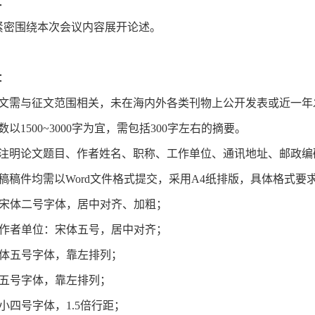
：
紧密围绕本次会议内容展开论述。
：
论文需与征文范围相关，未在海内外各类刊物上公开发表或近一年
以1500~3000字为宜，需包括300字左右的摘要。
应注明论文题目、作者姓名、职称、工作单位、通讯地址、邮政编
稿稿件均需以Word文件格式提交，采用A4纸排版，具体格式要
：宋体二号字体，居中对齐、加粗；
、作者单位：宋体五号，居中对齐；
宋体五号字体，靠左排列；
体五号字体，靠左排列；
体小四号字体，1.5倍行距；