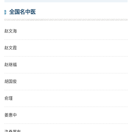
全国名中医
赵文海
赵文霞
赵继福
胡国俊
俞瑾
姜惠中
洛桑罗布