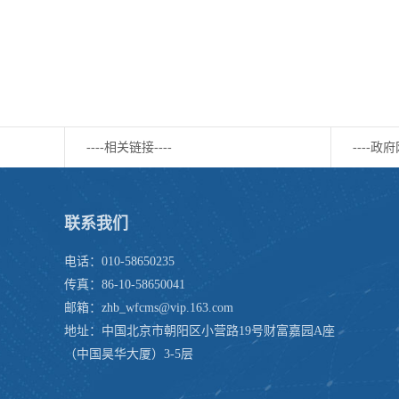
----相关链接----
----政府
联系我们
电话：010-58650235
传真：86-10-58650041
邮箱：zhb_wfcms@vip.163.com
地址：中国北京市朝阳区小营路19号财富嘉园A座
（中国昊华大厦）3-5层