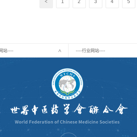
<
1
2
3
4
5
网站----
----行业网站----