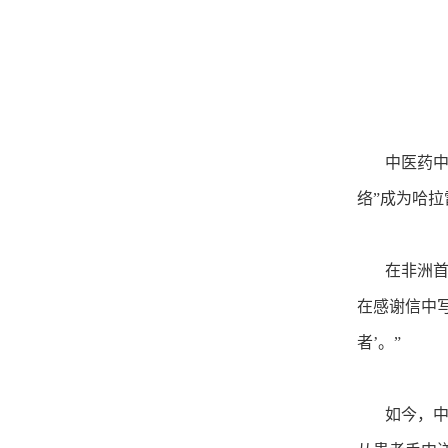
中医药中心
络”成为哈
在非洲首家
在感谢信中
者’。”
如今，中国