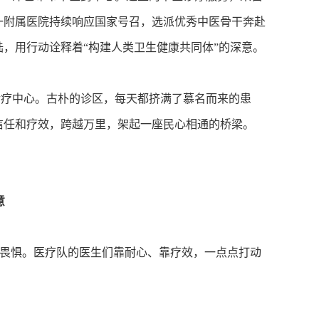
一附属医院持续响应国家号召，选派优秀中医骨干奔赴
，用行动诠释着“构建人类卫生健康共同体”的深意。
诊疗中心。古朴的诊区，每天都挤满了慕名而来的患
信任和疗效，跨越万里，架起一座民心相通的桥梁。
意
畏惧。医疗队的医生们靠耐心、靠疗效，一点点打动