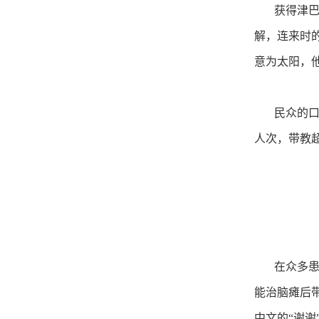
获得津巴布
解，连来时的
意为太阳，
民众的口碑
人次，带教
在众多患者
能治脑瘫后
中文的“谢谢