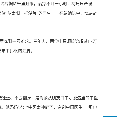
治病辗转千里赶来，治疗不到一小时，病痛显著缓
像太阳一样温暖”的医生——在绍纳语中，“Zuva”
雀到一号难求。三年内，两位中医师接诊超过1.8万
巴布韦扎根的注脚。
无法独坐、不会翻身，是母亲从朋友口中听说这里的中医
。她妈妈说：“中医太神奇了，谢谢中国医生。”那句