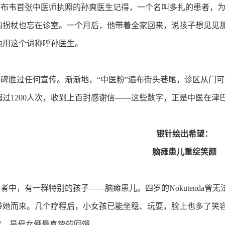
韦首张中医师执照的孙爽医生记得，一个名叫多扎的患者，为
拐杖也忘在诊室。一个月后，他带着全家回来，说孩子想见见那位“
他用这个词称呼孙医生。
胜过任何宣传。渐渐地，“中医粉”遍布街头巷尾，诊区从门可罗
超过1200人次，收到上百封感谢信——这些数字，正是中医在津
银针绘出希望：
脑瘫患儿重绽笑颜
中，有一群特别的孩子——脑瘫患儿。四岁的Nokutenda曾
带她而来。几个疗程后，小女孩已能坐稳、玩耍，脸上也多了笑容
”，是母女俩最真挚的回馈。