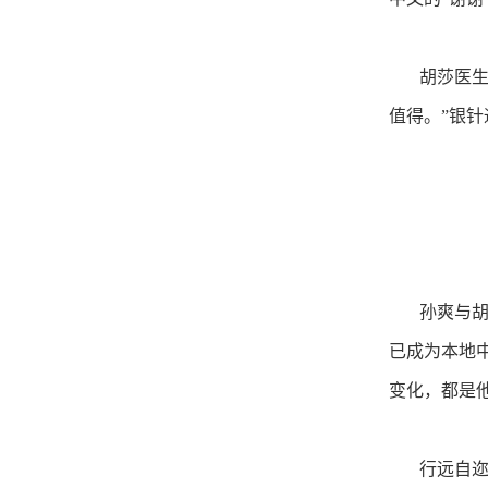
胡莎医生已
值得。”银
孙爽与胡莎
已成为本地
变化，都是
行远自迩，