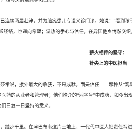
连续两届赴津，并为脑瘫患儿专设义诊门诊。她说：“看到孩
针通经络，也通向希望；温热的手心与信任，在异国他乡悄然交织
薪火相传的坚守：
针尖上的中医担当
常说，援外最大的收获，不是成就，而是信任——那种从“观望
中医药的从业者和管理者；他们推介的“湘字号”中成药，如今出
他们日复一日坚持的意义。
跬步千里。在津巴布韦这片土地上，一代代中医人把责任写进