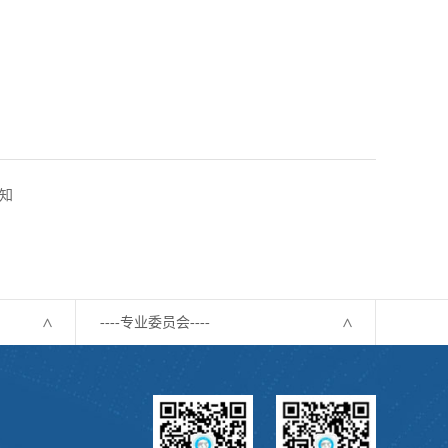
知
----专业委员会----