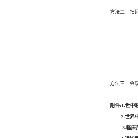
方法二：扫
方法三：会议
附件:
1.世
2.世界
3.临