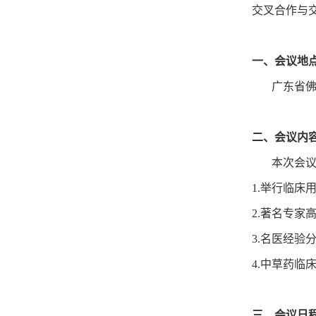
交叉合作与
一、会议地
广东省佛山
二、会议内
本次会议将
1.举行临
2.著名专家
3.名医经验
4.中草药临
三、会议日