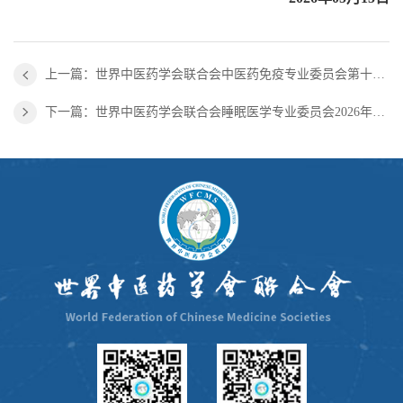
上一篇：世界中医药学会联合会中医药免疫专业委员会第十三届学术年会暨中医药免疫基础与临床研究进展研讨会、人工智能与医药研究方法培训班 （2026·中国·南宁） 第一轮通知
下一篇：世界中医药学会联合会睡眠医学专业委员会2026年学术年会 中国·合肥（第一轮会议通知）