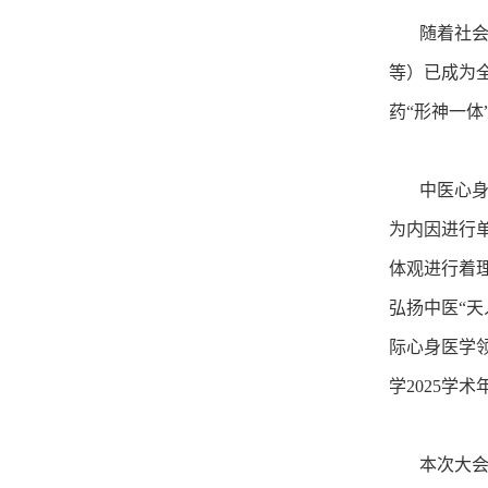
随着社会高
等）已成为
药“形神一
中医心身医
为内因进行
体观进行着
弘扬中医“
际心身医学
学2025学术
本次大会主