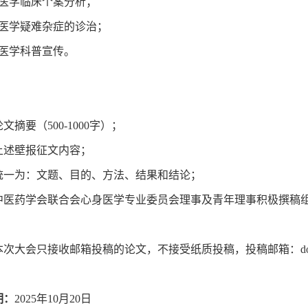
心身医学临床个案分析；
心身医学疑难杂症的诊治；
心身医学科普宣传。
论文摘要（500-1000字）；
照上述壁报征文内容；
式统一为：文题、目的、方法、结果和结论；
界中医药学会联合会心身医学专业委员会理事及青年理事积极撰稿
本次大会只接收邮箱投稿的论文，不接受纸质投稿，投稿邮箱：doctor_r
期：
2025年10月20日