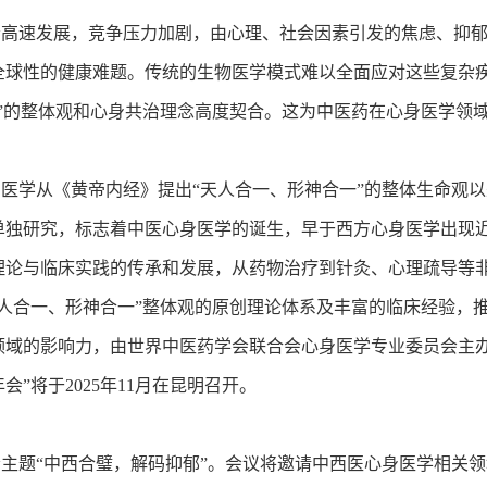
速发展，竞争压力加剧，由心理、社会因素引发的焦虑、抑郁
全球性的健康难题。传统的生物医学模式难以全面应对这些复杂疾
体”的整体观和心身共治理念高度契合。这为中医药在心身医学领
学从《黄帝内经》提出“天人合一、形神合一”的整体生命观以
单独研究，标志着中医心身医学的诞生，早于西方心身医学出现近8
理论与临床实践的传承和发展，从药物治疗到针灸、心理疏导等
天人合一、形神合一”整体观的原创理论体系及丰富的临床经验，
领域的影响力，由世界中医药学会联合会心身医学专业委员会主办
年会”将于2025年11月在昆明召开。
题“中西合璧，解码抑郁”。会议将邀请中西医心身医学相关领