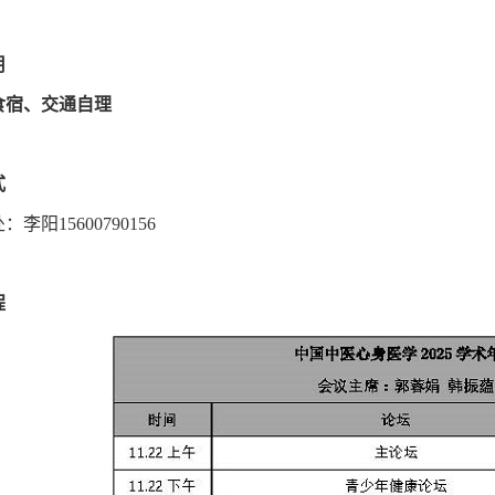
用
食宿、交通自理
式
李阳15600790156
程