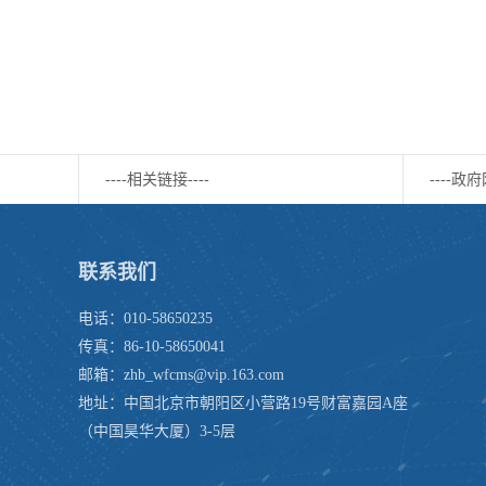
----相关链接----
----政府
联系我们
电话：010-58650235
传真：86-10-58650041
邮箱：zhb_wfcms@vip.163.com
地址：中国北京市朝阳区小营路19号财富嘉园A座
（中国昊华大厦）3-5层