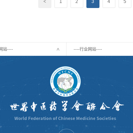
<
1
2
3
4
5
网站----
----行业网站----